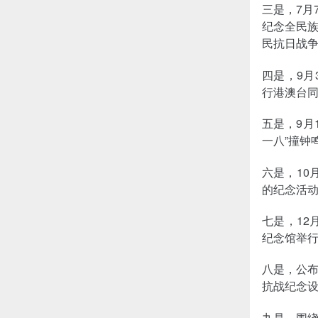
三是，7月
纪念全民族
民抗日战争
四是，9月
行港澳台
五是，9月
一八”撞钟
六是，10
的纪念活
七是，12
纪念馆举
八是，公
抗战纪念
九是，围绕