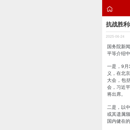

抗战胜利
2025-06-24
国务院新
平等介绍中
一是，9
义，在北京
大会，包
会，习近平
将出席。
二是，以
或其遗属颁
国内健在