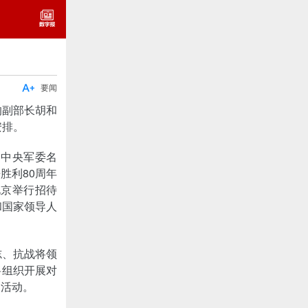

要闻
的副部长胡和
安排。
、中央军委名
胜利80周年
北京举行招待
和国家领导人
志、抗战将领
将组织开展对
问活动。