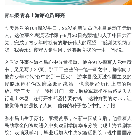
青年报·青春上海评论员 郦亮
今天是党的104周岁生日，92岁的新党员游本昌感动了无数
人。这位著名表演艺术家在6月30日光荣地加入了中国共产
党，完成了青少年时就有的那份伟大的愿望。“感谢党接纳了
我。我会永远遵守入党誓词，这将照亮我的一生！”他说。
入党这件事在游本昌心中分量很重。他在91岁撰写入党申请
书，足足写了22页。那工工整整的一笔一画之中，都指向了
他青少年时代“心中的那一团火”。游本昌经历过帝国主义的
侵略压迫和伪政府腐败的统治，也亲身经历过上海的解
放。“第二天一早，我推开门一看，解放军就坐在马路两边人
行道上休息，连打开水都坚持要付钱。”这种鲜明的对比，让
他觉得真的是换了人间，信仰的种子在心中扎下了根。
游本昌出生于苏北，家境贫寒，在新中国成立后，他靠着人
民助学金的资助进入中央戏剧学院华东分院（现上海戏剧学
院）表演系学习，毕业后加入中央实验话剧院（现中国国家