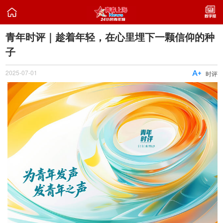

青年时评｜趁着年轻，在心里埋下一颗信仰的种
子
2025-07-01

时评