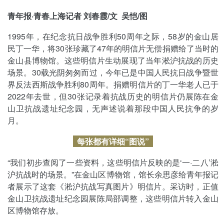
青年报·青春上海记者 刘春霞/文 吴恺/图
1995年，在纪念抗日战争胜利50周年之际，58岁的金山居
民丁一华，将30张珍藏了47年的明信片无偿捐赠给了当时的
金山县博物馆。这些明信片生动展现了当年淞沪抗战的历史
场景。30载光阴匆匆而过，今年已是中国人民抗日战争暨世
界反法西斯战争胜利80周年。捐赠明信片的丁一华老人已于
2022年去世，但30张记录着抗战历史的明信片仍展陈在金
山卫抗战遗址纪念园，无声述说着那段中国人民抗争的岁
月。
每张都有详细“图说”
“我们初步查阅了一些资料，这些明信片反映的是‘一·二八’淞
沪抗战时的场景。”在金山区博物馆，馆长余思彦给青年报记
者展示了这套《淞沪抗战写真图片》明信片。采访时，正值
金山卫抗战遗址纪念园展陈局部调整，这些明信片转入金山
区博物馆存放。