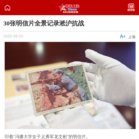

30张明信片全景记录淞沪抗战
2025-08-20

上海
印着“冯庸大学女子义勇军龙文彬”的明信片。