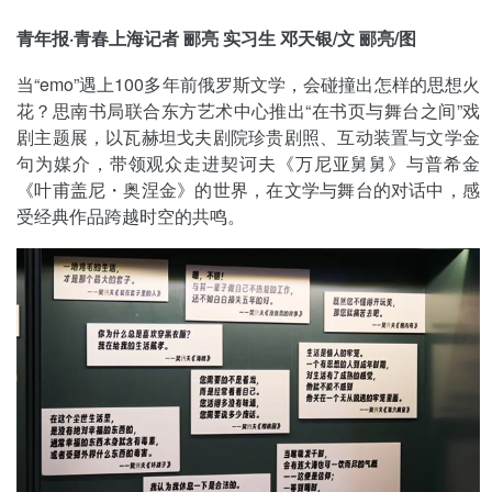
青年报·青春上海记者 郦亮 实习生 邓天银/文 郦亮/图
当“emo”遇上100多年前俄罗斯文学，会碰撞出怎样的思想火
花？思南书局联合东方艺术中心推出“在书页与舞台之间”戏
剧主题展，以瓦赫坦戈夫剧院珍贵剧照、互动装置与文学金
句为媒介，带领观众走进契诃夫《万尼亚舅舅》与普希金
《叶甫盖尼・奥涅金》的世界，在文学与舞台的对话中，感
受经典作品跨越时空的共鸣。