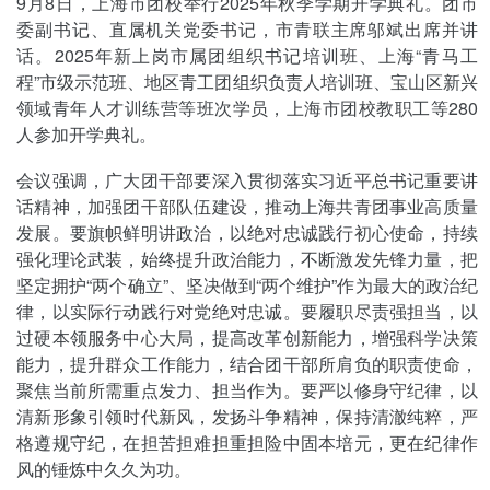
9月8日，上海市团校举行2025年秋季学期开学典礼。团市
委副书记、直属机关党委书记，市青联主席邬斌出席并讲
话。2025年新上岗市属团组织书记培训班、上海“青马工
程”市级示范班、地区青工团组织负责人培训班、宝山区新兴
领域青年人才训练营等班次学员，上海市团校教职工等280
人参加开学典礼。
会议强调，广大团干部要深入贯彻落实习近平总书记重要讲
话精神，加强团干部队伍建设，推动上海共青团事业高质量
发展。要旗帜鲜明讲政治，以绝对忠诚践行初心使命，持续
强化理论武装，始终提升政治能力，不断激发先锋力量，把
坚定拥护“两个确立”、坚决做到“两个维护”作为最大的政治纪
律，以实际行动践行对党绝对忠诚。要履职尽责强担当，以
过硬本领服务中心大局，提高改革创新能力，增强科学决策
能力，提升群众工作能力，结合团干部所肩负的职责使命，
聚焦当前所需重点发力、担当作为。要严以修身守纪律，以
清新形象引领时代新风，发扬斗争精神，保持清澈纯粹，严
格遵规守纪，在担苦担难担重担险中固本培元，更在纪律作
风的锤炼中久久为功。