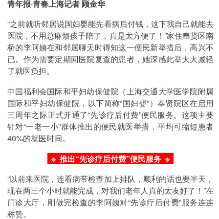
青年报·青春上海记者 顾金华
“之前就听邻居说国妇婴能先看病后付钱，这下我自己就能去
医院，不用总麻烦孩子陪了，真是太方便了！”家住奉贤区南
桥的李阿姨在和邻居聊天时得知这一便民新举措后，高兴不
已。作为需要定期回医院复查的患者，她深感此举大大减轻
了就医负担。
中国福利会国际和平妇幼保健院（上海交通大学医学院附属
国际和平妇幼保健院，以下简称“国妇婴”）奉贤院区在启用
三周年之际正式开通了“先诊疗后付费”便民服务。这项主要
针对“一老一小”群体推出的便民就医举措，平均可缩短患者
40%的就医时间。
※ 推出“先诊疗后付费”便民服务
※
“以前来医院，连看病带检查加上排队，顺利的话也要半天，
现在两三个小时就能完成，对我们老年人真的太友好了！”在
门诊大厅，刚做完检查的李阿姨对“先诊疗后付费”服务连连
称赞。