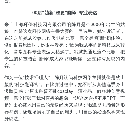
台。
00后“萌新”想要“翻译”专业表达
来自上海环保科技园有限公司的陈月是个2000年出生的姑
娘，也是这次科技网络主播大赛的一号选手。她告诉记者，
在这之前她从没参加过类似的比赛，完全是“萌新”初体验。
谈到报名原因时，她眼神发亮：“因为我从事的是科技成果转
化，常常觉得专业表达太枯燥了。我就想通过这个比赛，把
专业的科技语言‘翻译’成大家都能听懂，还觉得有意思的内
容。”
作为一位“技术经理人”，陈月认为科技网络主播就像是线上
版的“科技翻译官”。在比赛过程中，她不断从其他选手身上
汲取灵感：“原来科普还能cosplay、演小品、做各种创意视
频，完全打破了我对直播的想象！”她这次选择不用PPT，而
是别出心裁地用自己的亲身经历来呈现：“我拿婴儿颅骨矫形
器举例，还现场展示了自己的扁头，用自己的经验教学来现
身说法。”