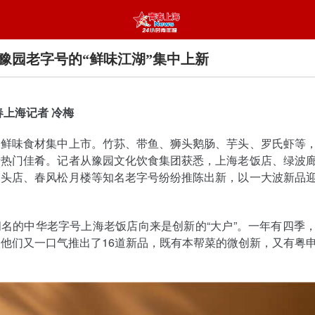
豫园老字号的“鲜味江湖”集中上新
春上海记者 冷梅
，鲜味食材集中上市。竹荪、带鱼、狮头鹅肠、芋头、罗氏虾等
新热门佳肴。记者从豫园文化饮食集团获悉，上海老饭店、绿波
馒头店、春风松月楼等知名老字号纷纷推陈出新，以一大波新品
名的中华老字号上海老饭店向来是创新的“大户”。一年有四季
他们又一口气推出了16道新品，既有本帮菜的微创新，又有粤