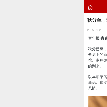

秋分至，
2025-09-23
青年报·青
秋分已至
餐桌上的
馆、南翔
的到来。
以本帮菜闻
新品。这次
风情。