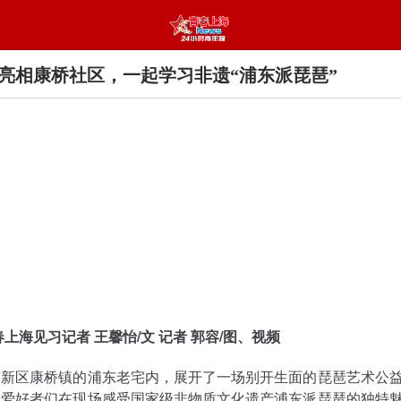
亮相康桥社区，一起学习非遗“浦东派琵琶”
春上海见习记者 王馨怡/文 记者 郭容/图、视频
东新区康桥镇的浦东老宅内，展开了一场别开生面的琵琶艺术公
琶爱好者们在现场感受国家级非物质文化遗产浦东派琵琶的独特