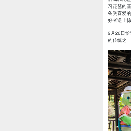
习琵琶的
备受喜爱
好者送上
9月26日
的传统之