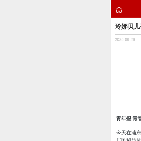

玲娜贝儿
2025-09-26
青年报·青
今天在浦
居民和琵