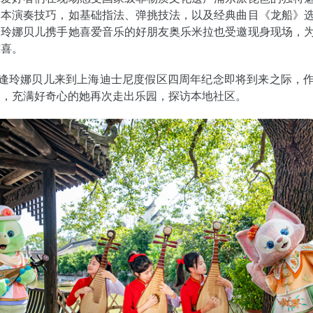
基本演奏技巧，如基础指法、弹挑技法，以及经典曲目《龙船》
的玲娜贝儿携手她喜爱音乐的好朋友奥乐米拉也受邀现身现场，
惊喜。
恰逢玲娜贝儿来到上海迪士尼度假区四周年纪念即将到来之际，
一，充满好奇心的她再次走出乐园，探访本地社区。