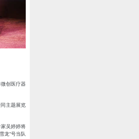
海微创医疗器
暨同主题展览
学家吴婷婷将
雪龙”号当队