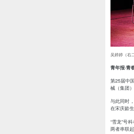
吴婷婷（右
青年报·青
第25届中
械（集团
与此同时，
在宋庆龄
“雪龙”号
两者串联起