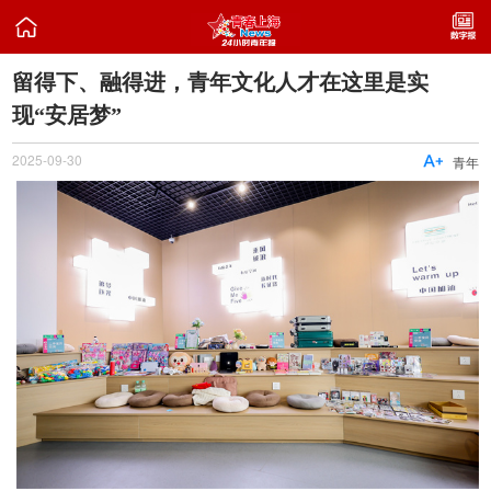

留得下、融得进，青年文化人才在这里是实
现“安居梦”
2025-09-30

青年