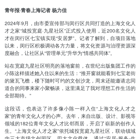
青年报·青春上海记者 杨力佳
2024年9月，由市委宣传部与闵行区共同打造的上海文化人
才之家“城投宽庭·九星社区”正式投入使用，近200名文化人
才在闵行区七宝镇实现“安居梦”。记者了解到，自项目落地
以来，闵行区积极调动各方力量，将文化资源与治理资源深
度融合，让社区从“管理单元”升华为“情感共同体”。
站在宽庭九星社区明亮的落地窗前，在世纪出版集团工作的
小陈这样描述她入住以来的生活：“推开窗就能看到七宝老街
的黛瓦飞檐，楼下随时可约的文创沙龙，周末还能邀请志同
道合的同事来家小聚畅谈，这里满足了我对理想工作生活的
全部期待。”
这段话，也表达了许多像小陈一样入住“上海文化人才之
家”的青年文化人才的心声。去年，来自出版、设计、影视等
领域的182位青年文化人才比邻而居，开启了崭新的创作人
生。“上海文化人才之家”依托城投宽庭九星社区，联动镇域
内三大市级文创园区、四大文化载体，通过“安居-服务-生