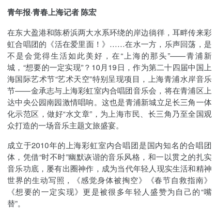
青年报·青春上海记者 陈宏
在东大盈港和陈桥浜两大水系环绕的岸边徜徉，耳畔传来彩
虹合唱团的《活在爱里面！》……在水一方，乐声回荡，是
不是会觉得生活如此美好，在“上海的那头”——青浦新
城，“想要的一定实现”？10月19日，作为第二十四届中国上
海国际艺术节“艺术天空”特别呈现项目，上海青浦水岸音乐
节——金承志与上海彩虹室内合唱团音乐会，将在青浦区上
达中央公园南园激情唱响。这也是青浦新城立足长三角一体
化示范区，做好“水文章”，为上海市民、长三角乃至全国观
众打造的一场音乐主题文旅盛宴。
成立于2010年的上海彩虹室内合唱团是国内知名的合唱团
体，凭借“时不时”幽默诙谐的音乐风格，和一以贯之的扎实
音乐功底，屡有出圈神作，成为当代年轻人现实生活和精神
世界的生动写照，《感觉身体被掏空》《春节自救指南》
《想要的一定实现》更是被很多年轻人盛赞为自己的“嘴
替”。