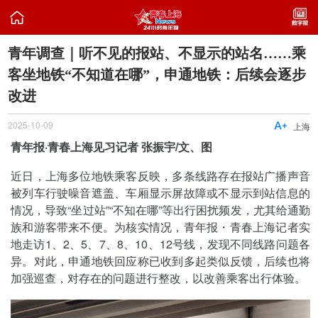

青年调查｜听不见的报站、不显示的站名……乘
客坐地铁“不知道在哪”，申通地铁：后续会逐步
改进
2025-10-09

上海
青年报·青春上海见习记者 张振宇/文、图
近日，上海多位地铁乘客反映，多条线路存在报站广播声音
被列车行驶噪音遮盖、车厢显示屏故障或不显示到站信息的
情况，导致“坐过站”“不知在哪”等出行困扰频发，尤其给通勤
族和游客带来不便。为核实情况，青年报・青春上海记者实
地走访1、2、5、7、8、10、12号线，发现不同线路问题各
异。对此，申通地铁回应称已收到多起类似反馈，后续也将
加强巡查，对存在的问题进行整改，以改善乘客出行体验。