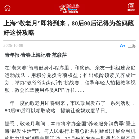

上海“敬老月”即将到来，80后90后记得为爸妈藏
好这份攻略
2025-10-09

上海
青年报·青春上海记者 范彦萍
在“老来赛”智慧健身小程序里，和爸妈、亲友一起组建家庭
运动战队，用积分兑换专项权益；推出银龄领读员养成计
划，举办“教爷爷奶奶听书”挑战赛，倡导年轻人拍摄教学视
频，教会长辈使用各类APP听书……
一年一度的敬老月即将到来，市民政局发布了一系列活动，
80后90后可以领取攻略，提前让爸妈欢度节日。
据悉，敬老月期间，本市将举办全国“养老服务消费季”暨上
海“银发生活节”。与人民银行上海总部共同组织开展金融机
构助力银发消费主题活动，10月份将发布一批适老金融产品