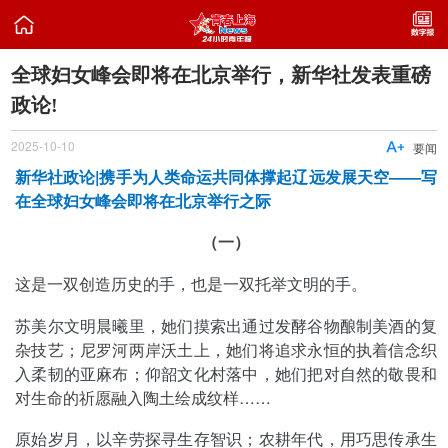

全球妇女峰会即将在北京举行，新华社发表重磅
政论!
2025-10-10

要闻
新华社政论|携手为人类命运共同体撑起辽远发展天空——写
在全球妇女峰会即将在北京举行之际
（一）
这是一双创造历史的手，也是一双托举文明的手。
苏美尔文明晨曦里，她们摸索出通过发酵谷物酿制美酒的复
杂技艺；尼罗河两岸沃土上，她们将追求永恒的执着信念织
入柔韧的亚麻布；仰韶文化村落中，她们把对自然的敬畏和
对生命的祈愿融入陶土绘成纹样……
原始岁月，以辛劳探寻生存智识；农耕年代，用巧思传承生