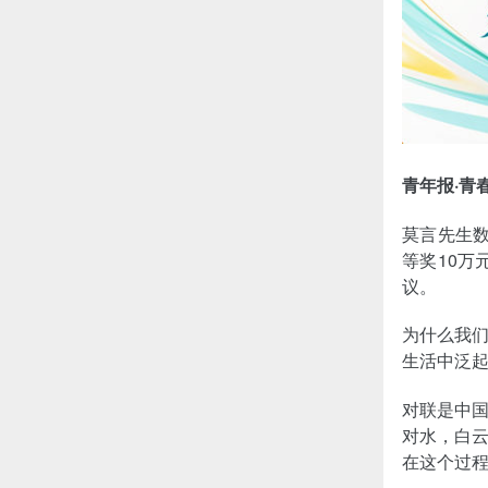
青年报·青
莫言先生数
等奖10万
议。
为什么我
生活中泛
对联是中
对水，白
在这个过