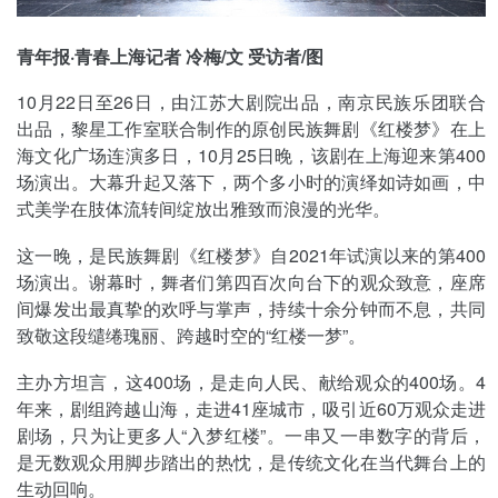
青年报·青春上海记者 冷梅/文 受访者/图
10月22日至26日，由江苏大剧院出品，南京民族乐团联合
出品，黎星工作室联合制作的原创民族舞剧《红楼梦》在上
海文化广场连演多日，10月25日晚，该剧在上海迎来第400
场演出。大幕升起又落下，两个多小时的演绎如诗如画，中
式美学在肢体流转间绽放出雅致而浪漫的光华。
这一晚，是民族舞剧《红楼梦》自2021年试演以来的第400
场演出。谢幕时，舞者们第四百次向台下的观众致意，座席
间爆发出最真挚的欢呼与掌声，持续十余分钟而不息，共同
致敬这段缱绻瑰丽、跨越时空的“红楼一梦”。
主办方坦言，这400场，是走向人民、献给观众的400场。4
年来，剧组跨越山海，走进41座城市，吸引近60万观众走进
剧场，只为让更多人“入梦红楼”。一串又一串数字的背后，
是无数观众用脚步踏出的热忱，是传统文化在当代舞台上的
生动回响。