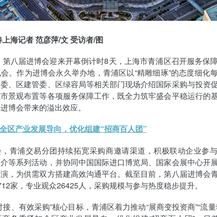
春上海记者 范彦萍/文 受访者/图
日，第八届进博会迎来开幕倒计时8天，上海市青浦区召开服务保
会。作为进博会永久举办地，青浦区以“精雕细琢”的态度细化
务委、区建管委、区绿容局等相关部门现场介绍国际采购与投资
城市景观布置等各项服务保障工作，既全力筑牢盛会平稳运行的
大进博会带来的溢出效应。
扣全区产业发展导向，优化组建“招商百人团”
会，青浦交易分团持续拓宽采购商邀请渠道，积极联动企业参
推介等系列活动，并协同中国国际进口博览局、国家会展中心开
路演，为供需双方搭建高效沟通平台。截至目前，第八届进博会
712家，专业观众26425人，采购规模与参与热度稳步提升。
对接、有效采购”核心目标，青浦区着力推动“展商变投资商”“流量