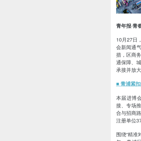
青年报·青
10月27
会新闻通气
措，区商
通保障、
承接并放
■ 青浦紧
本届进博
接、专场
合与招商
注册单位3
围绕“精准