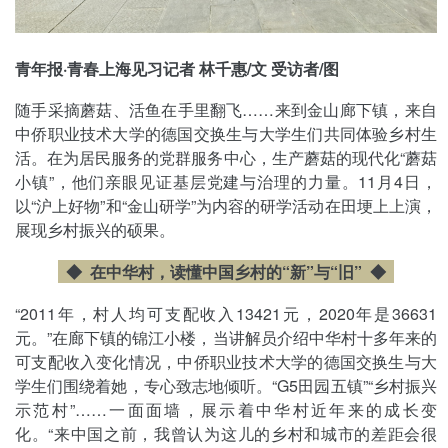
青年报·青春上海见习记者 林千惠/文 受访者/图
随手采摘蘑菇、活鱼在手里翻飞……来到金山廊下镇，来自
中侨职业技术大学的德国交换生与大学生们共同体验乡村生
活。在为居民服务的党群服务中心，生产蘑菇的现代化“蘑菇
小镇”，他们亲眼见证基层党建与治理的力量。11月4日，
以“沪上好物”和“金山研学”为内容的研学活动在田埂上上演，
展现乡村振兴的硕果。
◆ 在中华村，读懂中国乡村的“新”与“旧”
◆
“2011年，村人均可支配收入13421元，2020年是36631
元。”在廊下镇的锦江小楼，当讲解员介绍中华村十多年来的
可支配收入变化情况，中侨职业技术大学的德国交换生与大
学生们围绕着她，专心致志地倾听。“G5田园五镇”“乡村振兴
示范村”……一面面墙，展示着中华村近年来的成长变
化。“来中国之前，我曾认为这儿的乡村和城市的差距会很