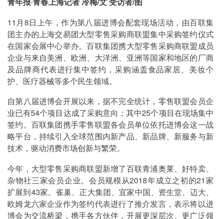
青年报·青春上海记者 冷梅/文 受访者/图
11月8日上午，作为第八届进博会配套现场活动，由百联集
团主办的上海交易团大型零售采购商联盟集中采购签约仪式
在国家会展中心举办。百联集团携大型零售采购商联盟成员
企业与来自美洲、欧洲、大洋洲、亚洲等国家和地区的厂商
及品牌商代表进行集中签约，采购涵盖食品家居、美妆个
护、医疗器械等多个民生领域。
自第八届进博会开展以来，据不完全统计，零售联盟会员企
业已有54个项目达成了采购意向；其中25个项目在现场集中
签约。百联集团携手零售联盟各会员单位依托进博会这一战
略平台，持续引入全球范围内新产品、新品牌、新服务与新
技术，驱动消费市场创新与繁荣。
今年，大型零售采购商联盟新增了百联青浦奥莱、好特卖、
杂物社三家会员企业。会员规模从2018年成立之初的21家
扩展到43家。雀巢、正大集团、宜家中国、资生堂、迈大、
欧姆龙六家企业作为签约代表进行了推介发言，表示将以进
博会为交流桥梁，携手各方伙伴，开展更深层次、更广泛领