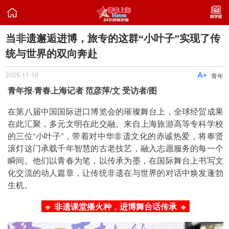

当非遗邂逅进博，旅专的这群“小叶子”实现了传
统与世界的双向奔赴
2025-11-10

青年
青年报·青春上海记者 范彦萍/文 受访者/图
在第八届中国国际进口博览会的璀璨舞台上，全球经贸成果
在此汇聚，多元文明在此交融。来自上海旅游高等专科学校
的三位“小叶子”，带着对中华非遗文化的赤诚热爱，将奉贤
滚灯这门承载千年智慧的古老技艺，融入志愿服务的每一个
瞬间。他们以青春为笔，以传承为墨，在国际舞台上书写文
化交流的动人篇章，让传统非遗在与世界的对话中焕发蓬勃
生机。
※ 非遗课堂播火种，进博舞台话传承
※