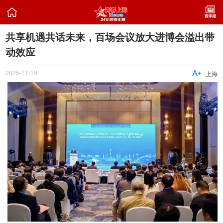

共享机遇共话未来，百场会议放大进博会溢出带
动效应
2025-11-10

上海