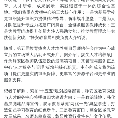
育、人才研修、成果展示、实践锻炼于一体的综合性基
地。“我们将重点发挥中心的三大核心作用：一是为基层学校
党组织提升组织力提供精准指导，筑牢战斗堡垒；二是为人
才队伍提升专业力搭建广阔舞台，全链条服务教师成长；三
是为教育综改提升创新力注入强劲动能，推动教育理念与实
践创新突破。”静安教育局相关负责人介绍说。
随后，第五届教育拔尖人才培养项目导师聘任会作为中心成
立后的首场重大活动正式开启。据介绍，拔尖人才培养项目
作为静安区教师队伍建设的最高端项目，其管理与服务正是
中心“人才服务与管理”板块的核心职责。中心的成立将为该
项目提供更坚实的组织保障、更丰富的资源平台和更专业的
服务支撑。
记者了解到，紧扣“十五五”规划战略部署，静安区教育党建
与人才服务中心将明确四大建设方向：一是政治阵地，强化
基层党建品牌宣传，展示教育系统“两优一先”典型事迹，打
造党员学习教育的红色堡垒。二是教育窗口，整合区域教育
发展成果、名师名校资源，彰显教育行业特色与文化传承。