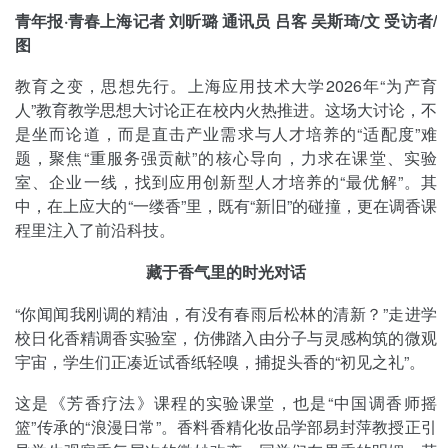
青年报·青春上海记者 刘昕璐 通讯员 吕客 吴斯琦/文 受访者/
图
教育之变，思想先行。上海应用技术大学2026年“为产育
人”教育教学思想大讨论正在校内火热推进。这场大讨论，不
是坐而论道，而是直击产业需求与人才培养的“适配度”难
题，聚焦“重服务强贡献”的核心导向，力求在课堂、实验
室、企业一线，找到应用创新型人才培养的“最优解”。其
中，在上应大的“一缕香”里，既有“新旧”的碰撞，更在调香课
程里注入了前沿科技。
藏于香气里的时光对话
“你闻闻我刚调的精油，有没有春雨后松林的清新？”走进学
校日化香精调香实验室，仿佛踏入由分子与灵感构筑的微观
宇宙，学生们正凑近试香纸轻嗅，捕捉头香的“初见之礼”。
这是《芳香疗法》课程的实验课堂，也是“中国调香师摇
篮”传承的“浪漫日常”。香料香精化妆品学部易封萍教授正引