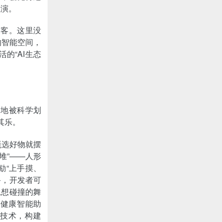
上演。
门迎客。这里没
的智能空间，
的“AI生态
场地被科学划
其乐。
甄选好物就摆
堆”——人形
励“上手摸、
备，开发者可
思想碰撞的舞
到健康智能助
描技术，构建