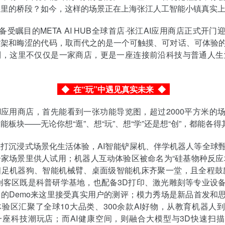
影里的桥段？如今，这样的场景正在上海张江人工智能小镇真实
，备受瞩目的META AI HUB全球首店·张江AI应用商店正式开
货架和晦涩的代码，取而代之的是一个可触摸、可对话、可体验
，这里不仅仅是一家商店，更是一座连接前沿科技与普通人生活
◆
在“玩”中遇见真实未来
◆
I应用商店，首先能看到一张功能导览图，超过2000平方米的
能板块——无论你想“逛”、想“玩”、想“学”还是想“创”，都能各得
打沉浸式场景化生活体验，AI智能铲屎机、伴学机器人等全球
家场景里供人试用；机器人互动体验区被命名为“硅基物种反应
四足机器狗、智能机械臂、桌面级智能机床齐聚一堂，且全程鼓
创客区既是科普研学基地，也配备3D打印、激光雕刻等专业设
的Demo来这里接受真实用户的测评；模力秀场是新品首发和
验区汇聚了全球10大品类、300余款AI好物，从教育机器人
一座科技潮玩店；而AI健康空间，则融合大模型与3D快速扫