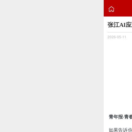

张江AI
2026-05-11
青年报·青
如果告诉你