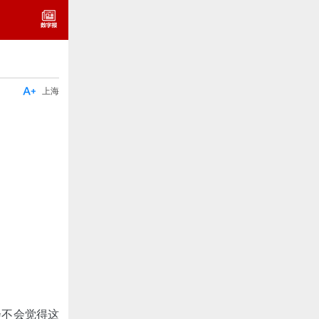

上海
会不会觉得这