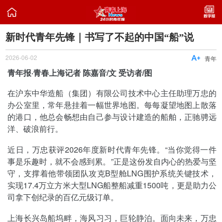

新时代青年先锋｜书写了不起的中国“船”说
2026-06-02

青年
青年报·青春上海记者 陈嘉音/文 受访者/图
在沪东中华造船（集团）有限公司技术中心主任助理万忠的
办公室里，常年悬挂着一幅世界地图。每每凝望地图上散落
的港口，他总会畅想由自己参与设计建造的船舶，正驰骋远
洋、破浪前行。
近日，万忠获评2026年度新时代青年先锋。“当你觉得一件
事是乐趣时，就不会感到累。”正是这份发自内心的热爱与坚
守，支撑着他带领团队攻克B型舱LNG围护系统关键技术，
实现17.4万立方米大型LNG船整船减重1500吨，更是助力公
司拿下创纪录的百亿元级订单。
上海长兴岛船坞畔，海风习习，巨轮静泊。面向未来，万忠