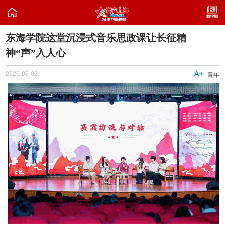

东海学院这堂沉浸式音乐思政课让长征精
神“声”入人心
2026-06-02

青年