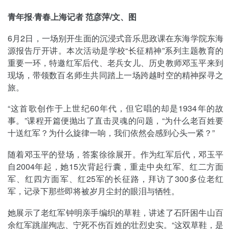
青年报·青春上海记者 范彦萍/文、图
6月2日，一场别开生面的沉浸式音乐思政课在东海学院东海
源报告厅开讲。本次活动是学校“长征精神”系列主题教育的
重要一环，特邀红军后代、老兵女儿、历史教师邓玉平来到
现场，带领数百名师生共同踏上一场跨越时空的精神探寻之
旅。
“这首歌创作于上世纪60年代，但它唱的却是1934年的故
事。”课程开篇便抛出了直击灵魂的问题，“为什么老百姓要
十送红军？为什么旋律一响，我们依然会感到心头一紧？”
随着邓玉平的登场，答案徐徐展开。作为红军后代，邓玉平
自2004年起，她15次背起行囊，重走中央红军、红二方面
军、红四方面军、红25军的长征路，拜访了300多位老红
军，记录下那些即将被岁月尘封的眼泪与牺牲。
她展示了老红军钟明亲手编织的草鞋，讲述了石阡困牛山百
余红军跳崖殉志、宁死不伤百姓的壮烈史实。“这双草鞋，是