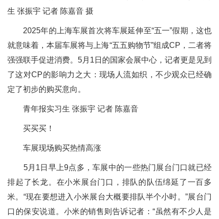
生 张振宇 记者 陈嘉音 摄
2025年的上海车展首次将车展延伸至“五一”假期，这也
就意味着，本届车展将与上海“五五购物节”组成CP，二者将
强强联手促进消费。5月1日的国家会展中心，记者更是见到
了这对CP的影响力之大：现场人流如织，不少观众已经确
定了初步的购买意向。
青年报实习生 张振宇 记者 陈嘉音
买买买！
车展现场购买热情高涨
5月1日早上9点多，车展中的一些热门展台门口就已经
排起了长龙。在小米展台门口，排队的队伍绵延了一百多
米。“现在要想进入小米展台大概要排队半个小时。”展台门
口的保安说道。小米的销售则告诉记者：“虽然有不少人是