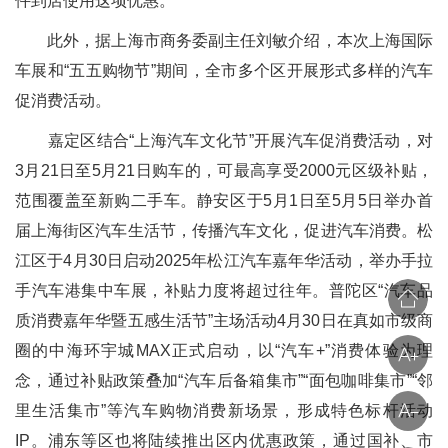
件到店使用这项优惠。”
此外，据上海市商务委副主任刘敏介绍，本次上海国际
车展和“五五购物节”期间，全市多个区开展形式多样的汽车
促消费活动。
嘉定区结合“上海汽车文化节”开展汽车促消费活动，对
3月21日至5月21日购车的，可最高享受2000元区级补贴，
范围覆盖至新购二手车。静安区于5月1日至5月5日举办首
届上海街区汽车生活节，传播汽车文化，促进汽车消费。松
江区于4月30日启动2025年松江汽车嘉年华活动，举办手拉
手汽车港集中车展，补贴力度将超过往年。普陀区“汽车品
质消费嘉年华暨五感生活节”主场活动4月30日在真如市级商
圈的中海环宇城MAX正式启动，以“汽车+”消费体验为理
念，通过补贴政策叠加“汽车后备箱集市”“面包咖啡集市”“邻
里生活集市”等汽车购物消费新场景，形成特色标杆活动
IP。浦东等区也将陆续推出区内优惠政策，通过国补、市