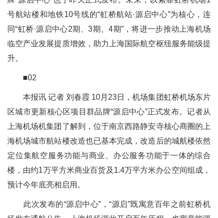
号航站楼和地铁10号线的“虹桥航站·源启中心”为核心，连
同“虹桥·源启中心2期、3期、4期”，将进一步推动上海机场
临空产业发展提质增效，助力上海国际航空枢纽服务能级提
升。
■02
本报讯 记者 刘春霞 10月23日，机场集团虹桥机场东片
区城市更新核心区项目群品牌“源启中心”正式发布。记者从
上海机场机集团了解到，位于南京西路静安寺核心商圈的上
海机场城市航站楼改造也已基本完成，改造后的城航楼依然
定位集航空服务功能与商业、办公服务功能于一体的综合
楼，由约1万平方米商业百货及1.4万平方米办公空间组成，
预计今年底亮相启用。
此次发布的“源启中心”，“源启”既寓意百年之前虹桥机