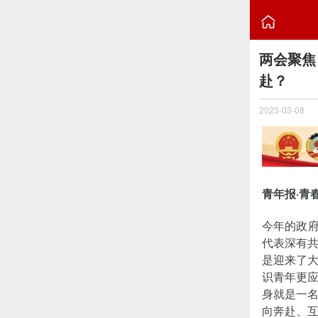

两会聚焦
赴？
2023-03-08
青年报·青
今年的政府
代表深有
是迎来了
识青年更
身就是一
向奔赴、