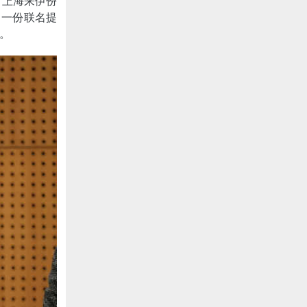
、上海来伊份
了一份联名提
。