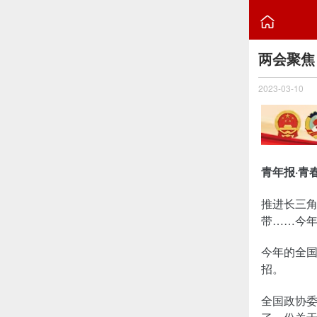

两会聚焦
2023-03-10
青年报·青
推进长三
带……今年
今年的全
招。
全国政协