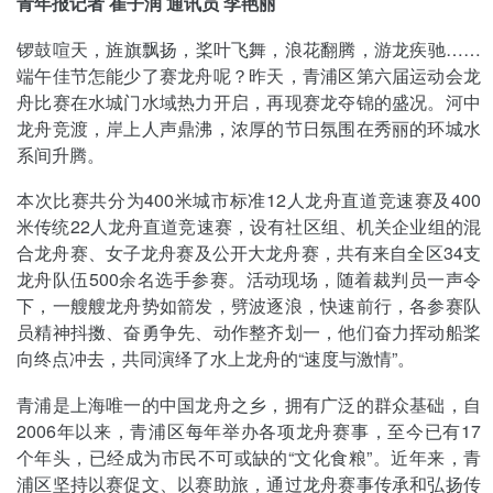
青年报记者 崔子润 通讯员 李艳丽
锣鼓喧天，旌旗飘扬，桨叶飞舞，浪花翻腾，游龙疾驰……
端午佳节怎能少了赛龙舟呢？昨天，青浦区第六届运动会龙
舟比赛在水城门水域热力开启，再现赛龙夺锦的盛况。河中
龙舟竞渡，岸上人声鼎沸，浓厚的节日氛围在秀丽的环城水
系间升腾。
本次比赛共分为400米城市标准12人龙舟直道竞速赛及400
米传统22人龙舟直道竞速赛，设有社区组、机关企业组的混
合龙舟赛、女子龙舟赛及公开大龙舟赛，共有来自全区34支
龙舟队伍500余名选手参赛。活动现场，随着裁判员一声令
下，一艘艘龙舟势如箭发，劈波逐浪，快速前行，各参赛队
员精神抖擞、奋勇争先、动作整齐划一，他们奋力挥动船桨
向终点冲去，共同演绎了水上龙舟的“速度与激情”。
青浦是上海唯一的中国龙舟之乡，拥有广泛的群众基础，自
2006年以来，青浦区每年举办各项龙舟赛事，至今已有17
个年头，已经成为市民不可或缺的“文化食粮”。近年来，青
浦区坚持以赛促文、以赛助旅，通过龙舟赛事传承和弘扬传