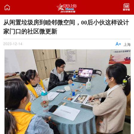

从闲置垃圾房到睦邻微空间，00后小伙这样设计
家门口的社区微更新
2023-12-14

上海