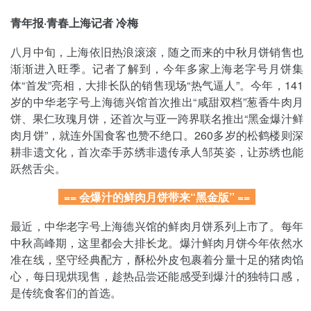
青年报·青春上海记者 冷梅
八月中旬，上海依旧热浪滚滚，随之而来的中秋月饼销售也
渐渐进入旺季。记者了解到，今年多家上海老字号月饼集
体“首发”亮相，大排长队的销售现场“热气逼人”。今年，141
岁的中华老字号上海德兴馆首次推出“咸甜双档”葱香牛肉月
饼、果仁玫瑰月饼，还首次与亚一跨界联名推出“黑金爆汁鲜
肉月饼”，就连外国食客也赞不绝口。260多岁的松鹤楼则深
耕非遗文化，首次牵手苏绣非遗传承人邹英姿，让苏绣也能
跃然舌尖。
== 会爆汁的鲜肉月饼带来“黑金版” ==
最近，中华老字号上海德兴馆的鲜肉月饼系列上市了。每年
中秋高峰期，这里都会大排长龙。爆汁鲜肉月饼今年依然水
准在线，坚守经典配方，酥松外皮包裹着分量十足的猪肉馅
心，每日现烘现售，趁热品尝还能感受到爆汁的独特口感，
是传统食客们的首选。