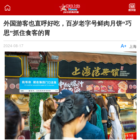

​外国游客也直呼好吃，百岁老字号鲜肉月饼“巧
思”抓住食客的胃
2024-08-17

上海