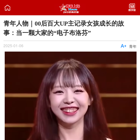

青年人物｜00后百大UP主记录女孩成长的故
事：当一颗大家的“电子布洛芬”
2025-01-06

青年