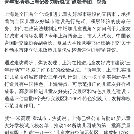
青年报·青春上海记者 刘昕璐/文 施培琦/图、视频
上海是全国首个全域推进儿童友好城市建设的直辖市，承担
着为全国儿童友好城市建设先行先试、积累经验的使命任
务。如何在政策法规制定中增加儿童视角？如何利于儿童友
好城市可持续发展？今年上海两会上，市人大代表、中国教
育国际交流协会副会长、复旦大学原党委书记焦扬提交“关于
推动本市建立法规政策儿童优先咨询评估机制”的建议。
通过走访调研，焦扬发现，上海在推进儿童友好城市建设“三
年行动”中积累了许多好的经验做法。“两年来，上海扎实推
进儿童友好城市建设三年行动计划，以一揽子务实创新举措
打造具有中国特色、上海特点、可示范推广的儿童友好样板
成果。高质量推进儿童友好先行实践区和特色实践点建设，
遴选评估首批9个先行实践区和100个特色实践点，发挥样板
示范引领作用。”
就“一米高度”看城市，焦扬说，上海已经公布首批61所儿童
友好学校试点校名单，推动134所幼儿园成为第二批高质量
创建园；打造“一江一河”儿童友好空间示范区，建成超170处