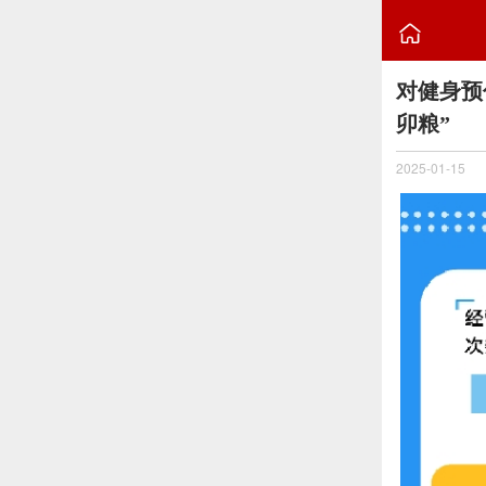

对健身预
卯粮”
2025-01-15