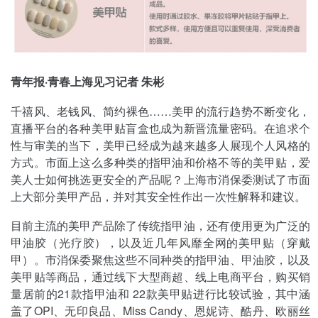
青年报·青春上海见习记者 朱彬
千禧风、老钱风、简约裸色……美甲的流行趋势不断变化，
直播平台的各种美甲贴盲盒也成为新晋流量密码。在追求个
性与审美的当下，美甲已经成为越来越多人展现个人风格的
方式。市面上这么多种类的指甲油和价格不等的美甲贴，爱
美人士如何挑选更安全的产品呢？上海市消保委测试了市面
上大部分美甲产品，并对其安全性作出一次性解释和建议。
目前主流的美甲产品除了传统指甲油，还有使用更为广泛的
甲油胶（光疗胶），以及近几年风靡全网的美甲贴（穿戴
甲）。市消保委聚焦这些不同种类的指甲油、甲油胶，以及
美甲贴等商品，通过线下大型商超、线上电商平台，购买销
量居前的21款指甲油和 22款美甲贴进行比较试验，其中涵
盖了OPI、无印良品、Miss Candy、恩妮诗、酷丹、欧丽丝