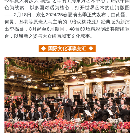
今年夏天将步入“弱冠”之年的上海东方艺术中心，正以中国
色为线索，以多国对话为核心，打开世界艺术的山河版图
——2月18日，东艺2024/25春夏演出季正式发布，由黄磊、
何炅、孙莉等原班人马主演的《暗恋桃花源》经典版为新演
出季揭幕，3月起至8月期间，48台69场精彩演出将陆续登
台，以崭新之姿与大众续写城市文化叙事。
◆ 国际文化璀璨交汇
◆