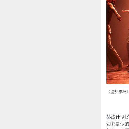
《盗梦剧场
赫法什·谢
切都是假