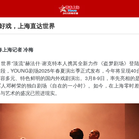
好戏，上海直达世界
春上海记者 冷梅
日，世界“顶流”赫法什·谢克特本人携其全新力作《盗梦剧场》登
段，YOUNG剧场2025年春夏演出季正式发布，今年将呈现40台
容多元、特色鲜明的国内外戏剧演出。3月8-9日，率先亮相的
军人邓树荣的独白剧场《自在的一小时》。如今，在上海零时
参与艺术的盛况已照进现实。