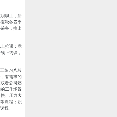
在职职工，所
春夏秋冬四季
心筹备，推出
线上抢课；党
序线上约课，
员工练习八段
课，有需求的
位或者公司还
们的工作场景
奏快、压力大
》等课程；职
等课程。