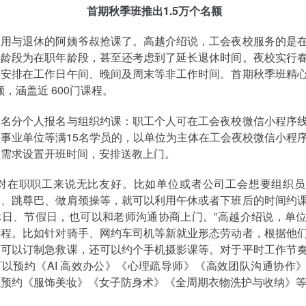
首期秋季班推出1.5万个名额
不用与退休的阿姨爷叔抢课了。高越介绍说，工会夜校服务的是
年龄段为在职年龄段，甚至还考虑到了延长退休时间。夜校实行
程安排在工作日午间、晚间及周末等非工作时间。首期秋季班精
额，涵盖近 600门课程。
报名分个人报名与组织约课：职工个人可在工会夜校微信小程序
事业单位等满15名学员的，以单位为主体在工会夜校微信小程
位需求设置开班时间，安排送教上门。
课对在职职工来说无比友好。比如单位或者公司工会想要组织
伽、跳尊巴、做肩颈操等，就可以利用午休或者下班后的时间约
休日、节假日，也可以和老师沟通协商上门。”高越介绍说，单
课程。比如针对骑手、网约车司机等新就业形态劳动者，根据他
求可以订制急救课，还可以约个手机摄影课等。对于平时工作节
以预约《AI 高效办公》《心理疏导师》《高效团队沟通协作
以预约《服饰美妆》《女子防身术》《全周期衣物洗护与收纳》