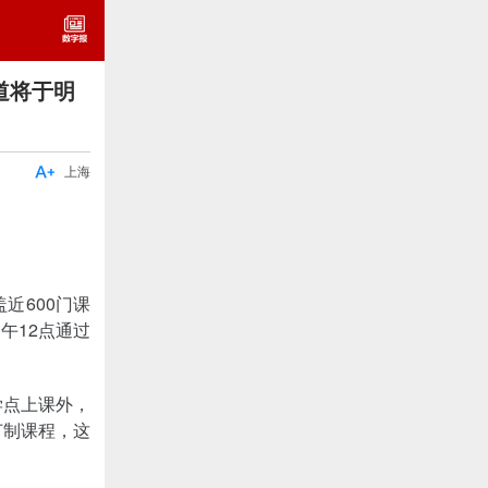
道将于明

上海
近600门课
午12点通过
学点上课外，
订制课程，这