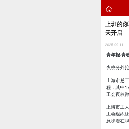

上班的你
天开启
2025-09-11
青年报·青
夜校分外
上海市总工
程，其中1
工会夜校
上海市工
工会组织
意味着在