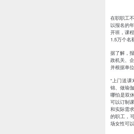
在职职工
以报名的
开班，课
1.5万个名
据了解，
政机关、企
并根据单
“上门送
锦、做瑜
哪怕是双
可以订制
和实际需
的职工，可
场女性可