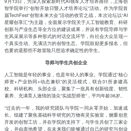
9月13日，为深入探索新时代AI领军人才培养路径，上海创
智学院举行“创智开放日暨人才培养论坛”活动。作为学院首
届TechFest“创智未来大会”活动的收官之战，本次论坛以“AI
星耀创享汇”为主题，全面展示学院关于人工智能教育、科研
创新与产业生态等全方位的建设成果，并设有学院导师与学
生风采展示等多种形式的对话交流环节，向社会大众呈现一
个真实生动、充满活力的创智生态。学院鼓励更多报名，但
也要劝退那些不敢冒险只想追求确定性的学生。
导师与学生共创企业
人工智能是年轻的事业，也是年轻人的事业。学院通过“核心
师资+产业协同+动态兼职”的灵活模式，联合31所参建高
校、科研机构、头部企业，聚集了一批具有创新锐度、韧性
素养、充满育人激情的顶尖“实战型师资”，平均年龄36岁。
“过去的一年，我的研究团队与学院一同从零开始，加速成
长。组建了聚焦基础科学研究的万物有灵实验室，侧重创意
开发的创智工坊，并在学院的支持下，与学生共创了三家企
业，并由衷地希望，在未来我们能够通过自己的研究与创业