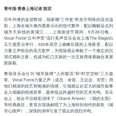
青年报·青春上海记者 陈宏
百年外滩的金碧辉煌，陆家嘴“三件套”和东方明珠的流光溢
彩，上海全城大楼内透展示出的现代繁华，配以蜿蜒远去到
城市天际线的黄浦江……上海旅游节期间，9月26日晚，
Vocal Force“云中声景”流行美声音乐会在上海The Stage白
玉兰观景台举行，320米高空上俯瞰壮观的上海夜景，配以
力量之声组合的高亢歌声，为现场观众奉献了一个难忘的沉
浸式视听之夜，也成为虹口文旅的一次文旅商体展融合发展
新探索。
整场音乐会分为“城市脉搏”“人间絮语”和“时空交响”三大篇
章。Vocal Force力量之声（成员：余笛、王志达、宋罡）用
他们精湛的技艺和饱满的情感，引领观众从宏大的城市叙事
走入细腻的情感世界，最终抵达跨越时空的艺术共鸣。音乐
会上，组合不仅精彩演绎了《Grand Amore》《我的太阳》
等经典曲目，更首次现场献唱了为上海特别创作的新歌《城
市心跳声》，深情的演绎引发了观众的强烈共鸣。