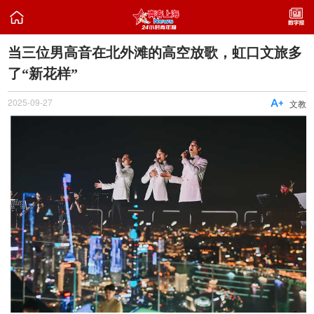

当三位男高音在北外滩的高空放歌，虹口文旅多
了“新花样”
2025-09-27

文教