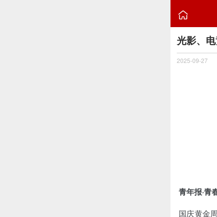

光影、电
2025-09-27
青年报·青
国庆黄金