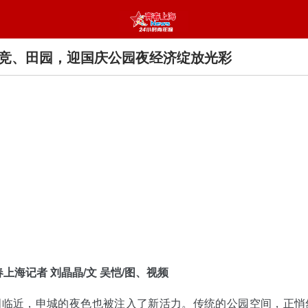
竞、田园，迎国庆公园夜经济绽放光彩
春上海记者 刘晶晶/文 吴恺/图、视频
周临近，申城的夜色也被注入了新活力。传统的公园空间，正悄