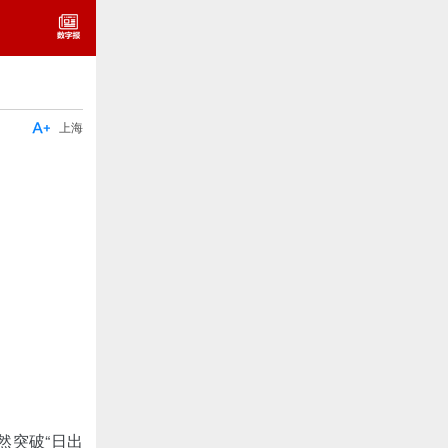

上海
然突破“日出