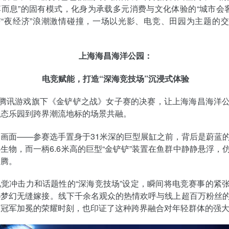
而息”的固有模式，化身为承载多元消费与文化体验的“城市会客
与“夜经济”浪潮激情碰撞，一场以光影、电竞、田园为主题的
上海海昌海洋公园：
电竞赋能，打造“深海竞技场”沉浸式体验
，腾讯游戏旗下《金铲铲之战》女子赛的决赛，让上海海昌海洋
生态乐园到跨界潮流地标的场景共融。
画面——参赛选手置身于31米深的巨型展缸之前，背后是蔚蓝
生物，而一柄6.6米高的巨型“金铲铲”装置在鱼群中静静悬浮，
图腾。
觉冲击力和话题性的“深海竞技场”设定，瞬间将电竞赛事的紧
秘梦幻无缝嫁接。线下千余名观众的热情欢呼与线上超百万粉丝
了冠军加冕的荣耀时刻，也印证了这种跨界融合对年轻群体的强