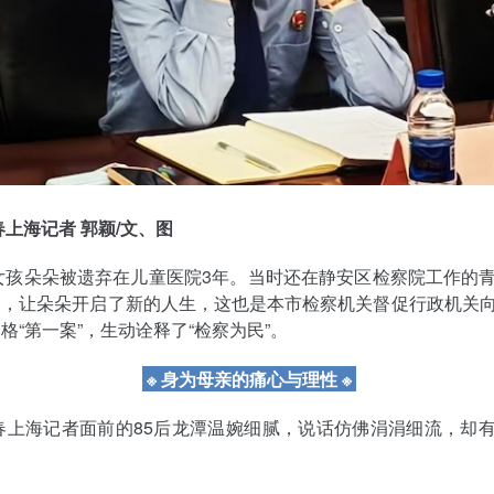
春上海记者 郭颖/文、图
，女孩朵朵被遗弃在儿童医院3年。当时还在静安区检察院工作的
力，让朵朵开启了新的人生，这也是本市检察机关督促行政机关
格“第一案”，生动诠释了“检察为民”。
※ 身为母亲的痛心与理性 ※
春上海记者面前的85后龙潭温婉细腻，说话仿佛涓涓细流，却