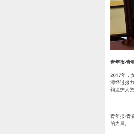
青年报·青
2017年
潭经过努
销监护人资
青年报·青
的力量。