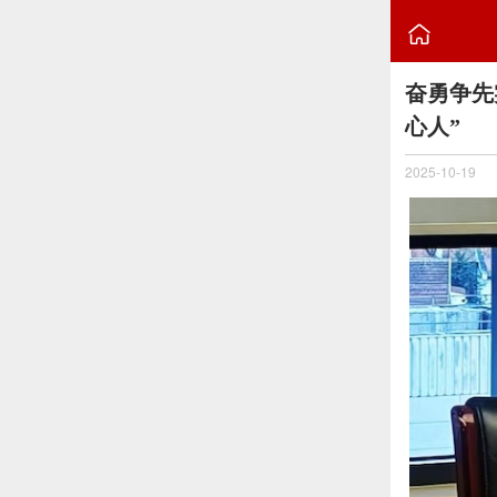

奋勇争先
心人”
2025-10-19