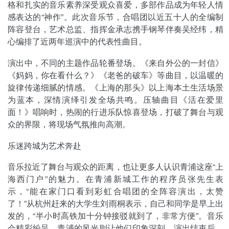
格和扎实的音乐素养深受观众喜爱，多部作品成为年轻人情
感表达的“神作”。此次音乐节，合唱团以近五十人的全编制
阵容登台，艺术总监、指挥金承志携手钢琴伴奏吴经纬，精
心编排了近两年巡演中的代表性曲目。
演出中，不同的主题作品轮番登场。《来自外公的一封信》
《妈妈，你在看什么？》《老爸的破车》等曲目，以温暖的
旋律传递细腻的情感。《上海的那头》以上海本土生活场景
为蓝本，深情演绎引发全场共鸣。压轴曲目《活在爱里
面！》唱响时，热闹的行进乐队惊喜登场，打破了舞台与观
众的界限，将现场气氛推向高潮。
乐迷跨城为艺术奔赴
音乐拉近了舞台与观众的距离，也让更多人认识青浦这座“上
海西门户”的魅力。在青浦新城工作的程序员张先生表
示，“能在家门口看到彩虹合唱团的全阵容演出，太赞
了！”从杭州赶来的大学生刘雨桐表示，自己和同学是早上出
发的，“半小时高铁加十分钟接驳就到了，非常方便”。音乐
会精彩纷呈，青浦的风光则让他们印象深刻。演出结束后，