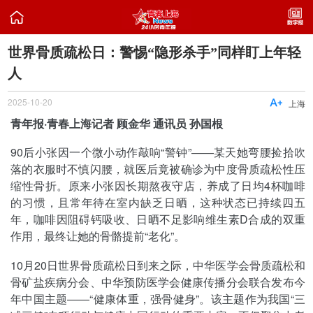

世界骨质疏松日：警惕“隐形杀手”同样盯上年轻
人
2025-10-20

上海
青年报·青春上海记者 顾金华 通讯员 孙国根
90后小张因一个微小动作敲响“警钟”——某天她弯腰捡拾吹
落的衣服时不慎闪腰，就医后竟被确诊为中度骨质疏松性压
缩性骨折。原来小张因长期熬夜守店，养成了日均4杯咖啡
的习惯，且常年待在室内缺乏日晒，这种状态已持续四五
年，咖啡因阻碍钙吸收、日晒不足影响维生素D合成的双重
作用，最终让她的骨骼提前“老化”。
10月20日世界骨质疏松日到来之际，中华医学会骨质疏松和
骨矿盐疾病分会、中华预防医学会健康传播分会联合发布今
年中国主题——“健康体重，强骨健身”。该主题作为我国“三