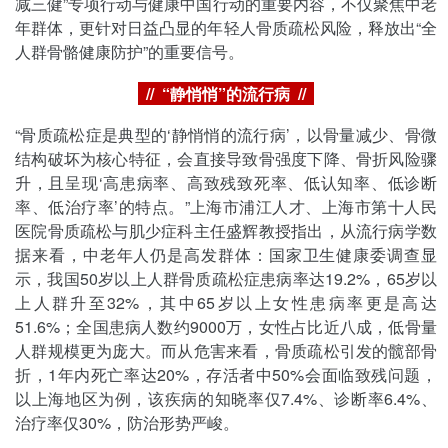
减三健”专项行动与健康中国行动的重要内容，不仅聚焦中老
年群体，更针对日益凸显的年轻人骨质疏松风险，释放出“全
人群骨骼健康防护”的重要信号。
// “静悄悄”的流行病 //
“骨质疏松症是典型的‘静悄悄的流行病’，以骨量减少、骨微
结构破坏为核心特征，会直接导致骨强度下降、骨折风险骤
升，且呈现‘高患病率、高致残致死率、低认知率、低诊断
率、低治疗率’的特点。”上海市浦江人才、上海市第十人民
医院骨质疏松与肌少症科主任盛辉教授指出，从流行病学数
据来看，中老年人仍是高发群体：国家卫生健康委调查显
示，我国50岁以上人群骨质疏松症患病率达19.2%，65岁以
上人群升至32%，其中65岁以上女性患病率更是高达
51.6%；全国患病人数约9000万，女性占比近八成，低骨量
人群规模更为庞大。而从危害来看，骨质疏松引发的髋部骨
折，1年内死亡率达20%，存活者中50%会面临致残问题，
以上海地区为例，该疾病的知晓率仅7.4%、诊断率6.4%、
治疗率仅30%，防治形势严峻。