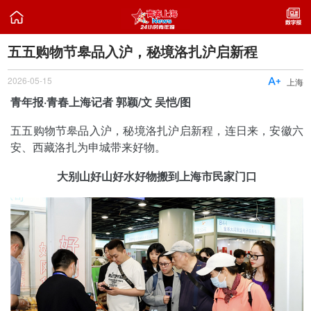

五五购物节皋品入沪，秘境洛扎沪启新程
2026-05-15

上海
青年报·青春上海记者 郭颖/文 吴恺/图
五五购物节皋品入沪，秘境洛扎沪启新程，连日来，安徽六
安、西藏洛扎为申城带来好物。
大别山好山好水好物搬到上海市民家门口