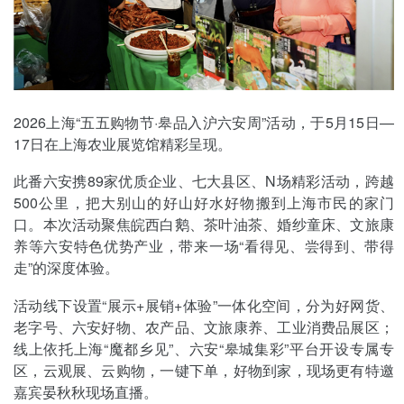
2026上海“五五购物节·皋品入沪六安周”活动，于5月15日—
17日在上海农业展览馆精彩呈现。
此番六安携89家优质企业、七大县区、N场精彩活动，跨越
500公里，把大别山的好山好水好物搬到上海市民的家门
口。本次活动聚焦皖西白鹅、茶叶油茶、婚纱童床、文旅康
养等六安特色优势产业，带来一场“看得见、尝得到、带得
走”的深度体验。
活动线下设置“展示+展销+体验”一体化空间，分为好网货、
老字号、六安好物、农产品、文旅康养、工业消费品展区；
线上依托上海“魔都乡见”、六安“皋城集彩”平台开设专属专
区，云观展、云购物，一键下单，好物到家，现场更有特邀
嘉宾晏秋秋现场直播。