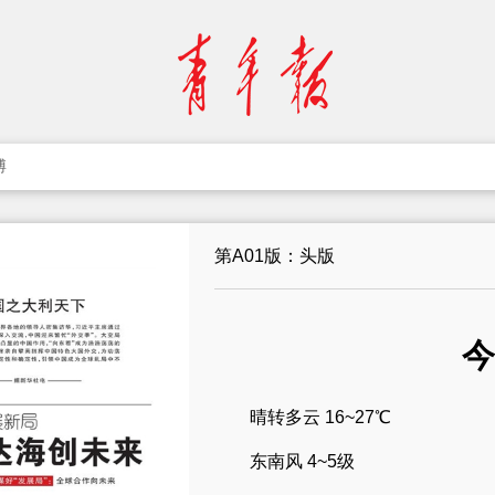
博
第A01版：头版
今
晴转多云 16~27℃
东南风 4~5级