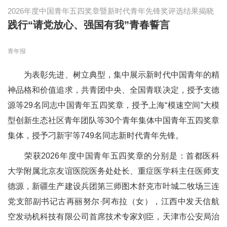
2026年度中国青年五四奖章暨新时代青年先锋奖评选结果揭晓
践行“请党放心、强国有我”青春誓言
青年报
为表彰先进、树立典型，集中展示新时代中国青年的精
神品格和价值追求，共青团中央、全国青联决定，授予支德
源等29名同志中国青年五四奖章，授予上海“模速空间”大模
型创新生态社区青年团队等30个青年集体中国青年五四奖章
集体，授予刁新宇等749名同志新时代青年先锋。
荣获2026年度中国青年五四奖章的分别是：首都医科
大学附属北京友谊医院医务处处长、重症医学科主任医师支
德源，新疆生产建设兵团第三师图木舒克市叶城二牧场三连
党支部副书记古再丽努尔·阿布拉（女），江西中发天信航
空发动机科技有限公司首席技术专家刘臣，天津市公安局治