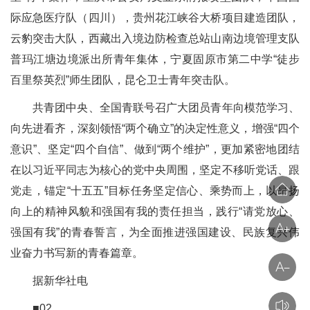
际应急医疗队（四川），贵州花江峡谷大桥项目建造团队，
云豹突击大队，西藏出入境边防检查总站山南边境管理支队
普玛江塘边境派出所青年集体，宁夏固原市第二中学“徒步
百里祭英烈”师生团队，昆仑卫士青年突击队。
共青团中央、全国青联号召广大团员青年向模范学习、
向先进看齐，深刻领悟“两个确立”的决定性意义，增强“四个
意识”、坚定“四个自信”、做到“两个维护”，更加紧密地团结
在以习近平同志为核心的党中央周围，坚定不移听党话、跟
党走，锚定“十五五”目标任务坚定信心、乘势而上，以昂扬
向上的精神风貌和强国有我的责任担当，践行“请党放心、
强国有我”的青春誓言，为全面推进强国建设、民族复兴伟
业奋力书写新的青春篇章。
据新华社电
■02